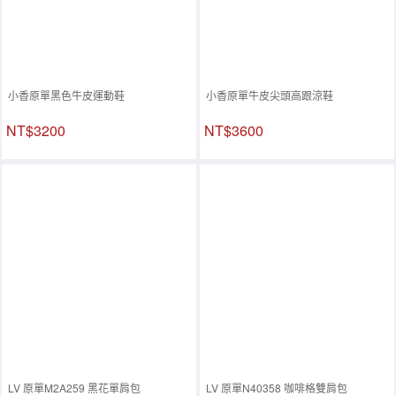
小香原單黑色牛皮運動鞋
小香原單牛皮尖頭高跟涼鞋
NT$3200
NT$3600
LV 原單M2A259 黑花單肩包
LV 原單N40358 咖啡格雙肩包