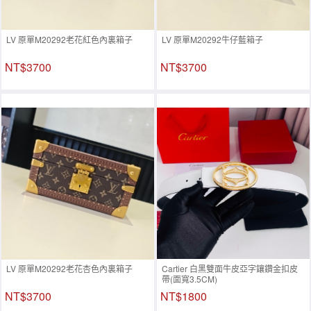
LV 原單M20292老花紅色內裏箱子
LV 原單M20292牛仔藍箱子
NT$3700
NT$3700
LV 原單M20292老花杏色內裏箱子
Cartier 白黑雙面牛皮亞字鑲鑽金扣皮
帶(面寬3.5CM)
NT$3700
NT$1800