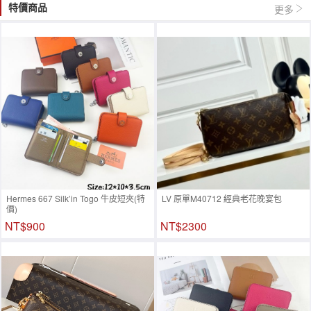
特價商品
更多
Hermes 667 Silk’in Togo 牛皮短夾(特
LV 原單M40712 經典老花晚宴包
價)
NT$900
NT$2300