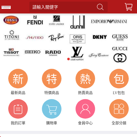
請輸入關健字
1
新
特
熱
包
最新商品
特價商品
熱賣商品
LV包包
我的訂單
購物車
會員中心
全部分類