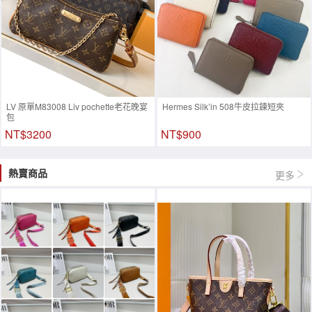
LV 原單M83008 Liv pochette老花晚宴
Hermes Silk’in 508牛皮拉鍊短夾
包
NT$3200
NT$900
熱賣商品
更多