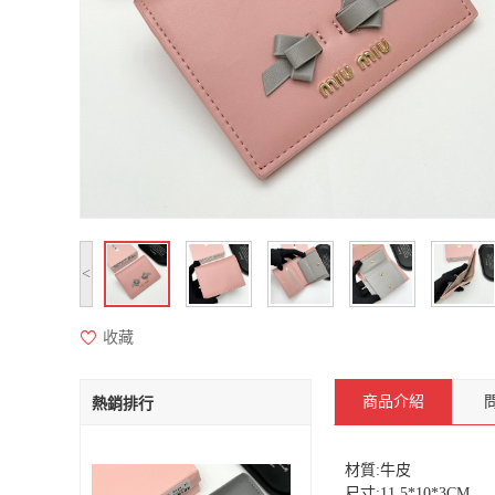
<
收藏
商品介紹
熱銷排行
材質:牛皮
尺寸:11.5*10*3CM