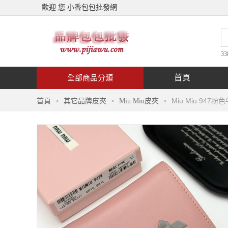
歡迎 您 小香包包批發網
33
首頁
全部商品分類
Miu Miu 947
首頁
其它品牌皮夾
Miu Miu皮夾
>
>
>