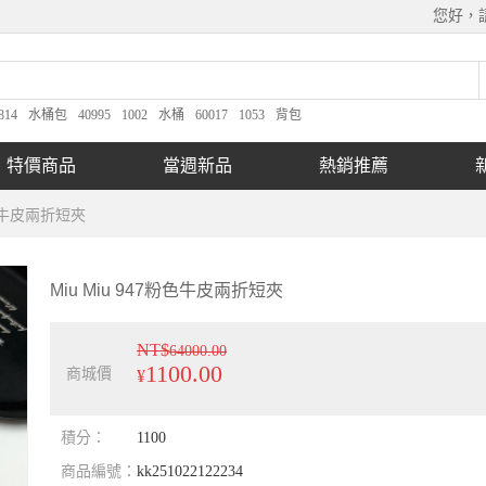
您好，
814
水桶包
40995
1002
水桶
60017
1053
背包
特價商品
當週新品
熱銷推薦
粉色牛皮兩折短夾
Miu Miu 947粉色牛皮兩折短夾
NT$
64000.00
1100.00
商城價
¥
積分：
1100
商品編號：
kk251022122234