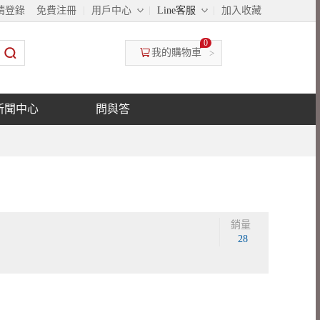
◇
◇
請登錄
免費注冊
用戶中心
Line客服
加入收藏
0
我的購物車
>
新聞中心
問與答
銷量
28