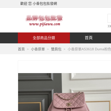
歡迎 您 小香包包批發網
33
首頁
全部商品分類
小香原單AS3618 Duma
首頁
小香原單
雙肩包
>
>
>