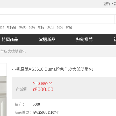
您好，
814
水桶包
40995
1002
水桶
60017
1053
背包
特價商品
當週新品
熱銷推薦
粉色羊皮大號雙肩包
小香原單AS3618 Duma粉色羊皮大號雙肩包
NT$
4999.00
8000.00
商城價
¥
積分：
8000
商品編號：
AW250701110744