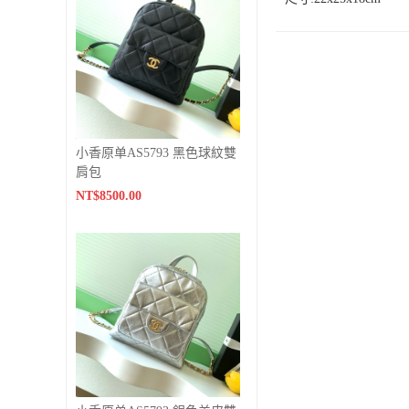
小香原单AS5793 黑色球紋雙
肩包
NT$8500.00