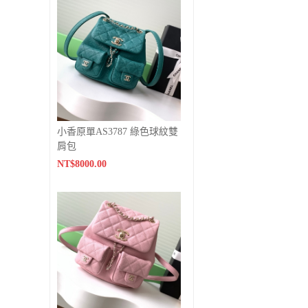
小香原單AS3787 綠色球紋雙
肩包
NT$8000.00