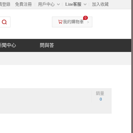
◇
◇
請登錄
免費注冊
用戶中心
Line客服
加入收藏
0
我的購物車
>
新聞中心
問與答
銷量
0