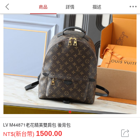
商品
詳情
描述
1
LV M44871老花精美雙肩包 後背包
1500.00
NT$(新台幣)