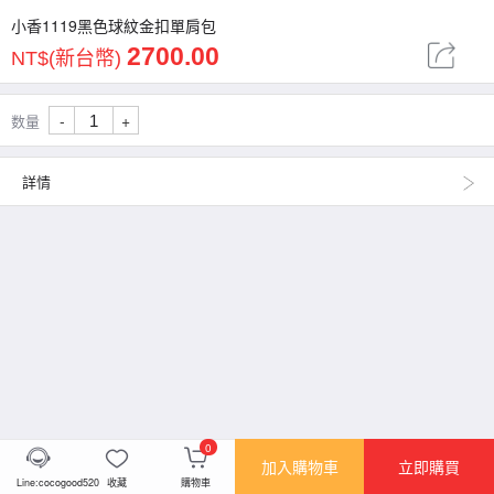
小香1119黑色球紋金扣單肩包
2700.00
NT$(新台幣)
-
+
数量
詳情
0
加入購物車
立即購買
Line:cocogood520
收藏
購物車