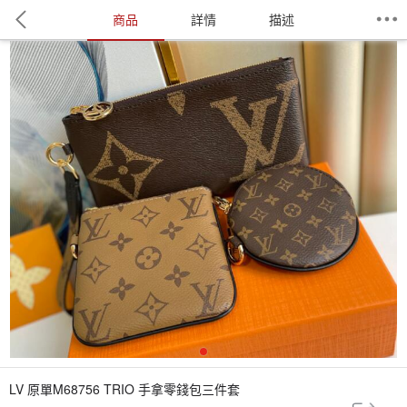
商品
詳情
描述
1
LV 原單M68756 TRIO 手拿零錢包三件套