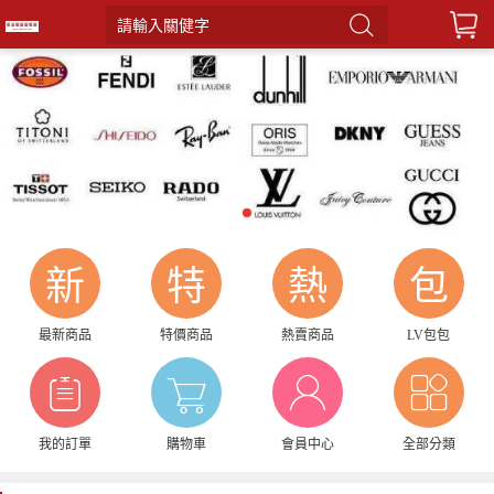
請輸入關健字
1
新
特
熱
包
最新商品
特價商品
熱賣商品
LV包包
我的訂單
購物車
會員中心
全部分類