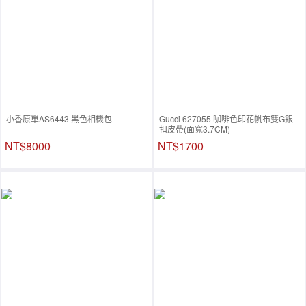
小香原單AS6443 黑色相機包
Gucci 627055 咖啡色印花帆布雙G銀
扣皮帶(面寬3.7CM)
NT$8000
NT$1700