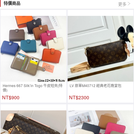
特價商品
更多
Hermes 667 Silk’in Togo 牛皮短夾(特
LV 原單M40712 經典老花晚宴包
價)
NT$900
NT$2300