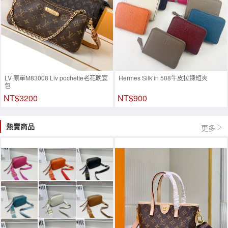
LV 原單M83008 Liv pochette老花晚宴
Hermes Silk’in 508牛皮拉鍊短夾
包
NT$3200
NT$900
熱賣商品
更多