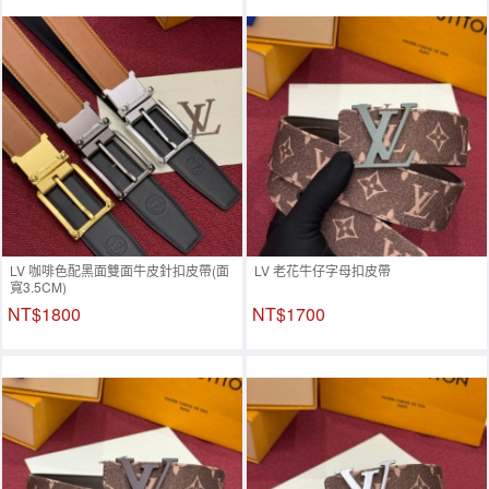
LV 咖啡色配黑面雙面牛皮針扣皮帶(面
LV 老花牛仔字母扣皮帶
寬3.5CM)
NT$1800
NT$1700