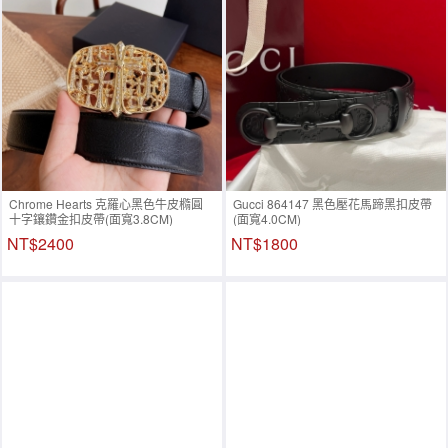
Chrome Hearts 克羅心黑色牛皮橢圓
Gucci 864147 黑色壓花馬蹄黑扣皮帶
十字鑲鑽金扣皮帶(面寬3.8CM)
(面寬4.0CM)
NT$2400
NT$1800