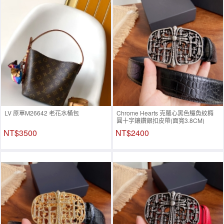
LV 原單M26642 老花水桶包
Chrome Hearts 克羅心黑色鱷魚紋橢
圓十字鑲鑽銀扣皮帶(面寬3.8CM)
NT$3500
NT$2400