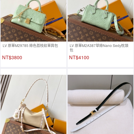
LV 原單M29785 綠色荔枝紋單肩包
LV 原單M2A387草綠Nano Sedy枕頭
包
NT$3800
NT$4100