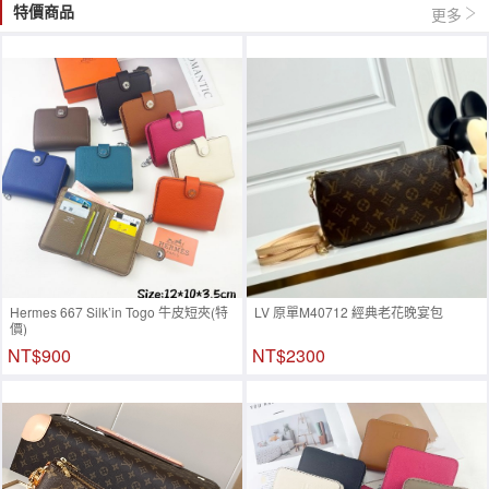
特價商品
更多
Hermes 667 Silk’in Togo 牛皮短夾(特
LV 原單M40712 經典老花晚宴包
價)
NT$900
NT$2300