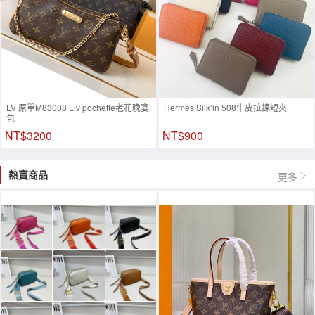
LV 原單M83008 Liv pochette老花晚宴
Hermes Silk’in 508牛皮拉鍊短夾
包
NT$3200
NT$900
熱賣商品
更多