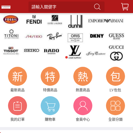
請輸入關健字
1
新
特
熱
包
最新商品
特價商品
熱賣商品
LV包包
我的訂單
購物車
會員中心
全部分類