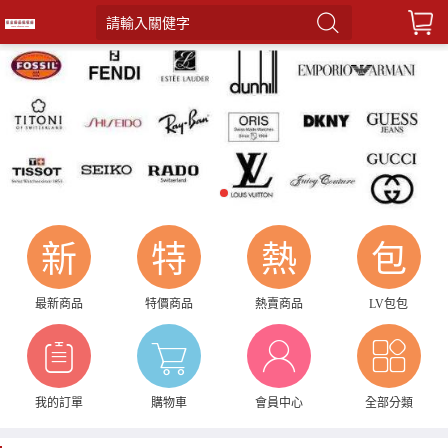
請輸入關健字
1
新
特
熱
包
最新商品
特價商品
熱賣商品
LV包包
我的訂單
購物車
會員中心
全部分類