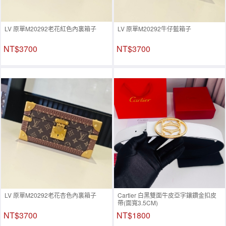
LV 原單M20292老花紅色內裏箱子
LV 原單M20292牛仔藍箱子
NT$3700
NT$3700
LV 原單M20292老花杏色內裏箱子
Cartier 白黑雙面牛皮亞字鑲鑽金扣皮
帶(面寬3.5CM)
NT$3700
NT$1800