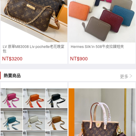
LV 原單M83008 Liv pochette老花晚宴
Hermes Silk’in 508牛皮拉鍊短夾
包
NT$3200
NT$900
熱賣商品
更多