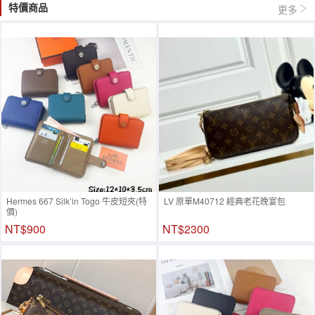
特價商品
更多
Hermes 667 Silk’in Togo 牛皮短夾(特
LV 原單M40712 經典老花晚宴包
價)
NT$900
NT$2300