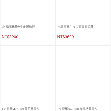
小香原單黑色牛皮運動鞋
小香原單牛皮尖頭高跟涼鞋
NT$3200
NT$3600
LV 原單M2A259 黑花單肩包
LV 原單N40358 咖啡格雙肩包