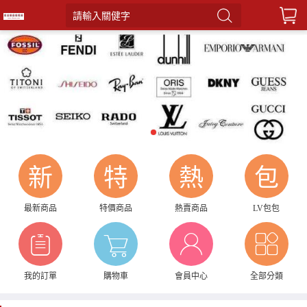
請輸入關健字
1
新
特
熱
包
最新商品
特價商品
熱賣商品
LV包包
我的訂單
購物車
會員中心
全部分類