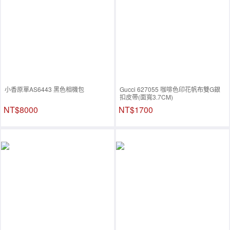
小香原單AS6443 黑色相機包
Gucci 627055 咖啡色印花帆布雙G銀
扣皮帶(面寬3.7CM)
NT$8000
NT$1700