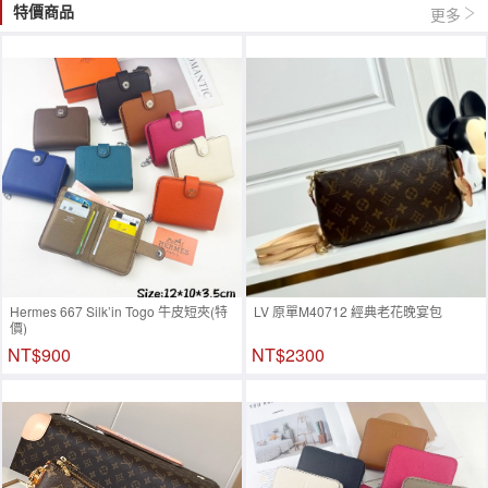
特價商品
更多
Hermes 667 Silk’in Togo 牛皮短夾(特
LV 原單M40712 經典老花晚宴包
價)
NT$900
NT$2300