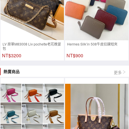
LV 原單M83008 Liv pochette老花晚宴
Hermes Silk’in 508牛皮拉鍊短夾
包
NT$3200
NT$900
熱賣商品
更多