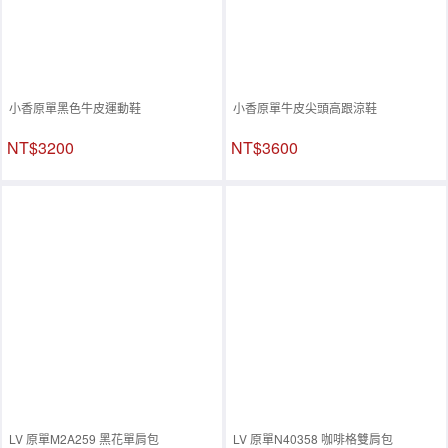
小香原單黑色牛皮運動鞋
小香原單牛皮尖頭高跟涼鞋
NT$3200
NT$3600
LV 原單M2A259 黑花單肩包
LV 原單N40358 咖啡格雙肩包