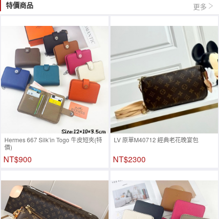
特價商品
更多
Hermes 667 Silk’in Togo 牛皮短夾(特
LV 原單M40712 經典老花晚宴包
價)
NT$900
NT$2300