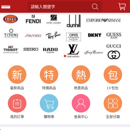
請輸入關健字
1
新
特
熱
包
最新商品
特價商品
熱賣商品
LV包包
我的訂單
購物車
會員中心
全部分類