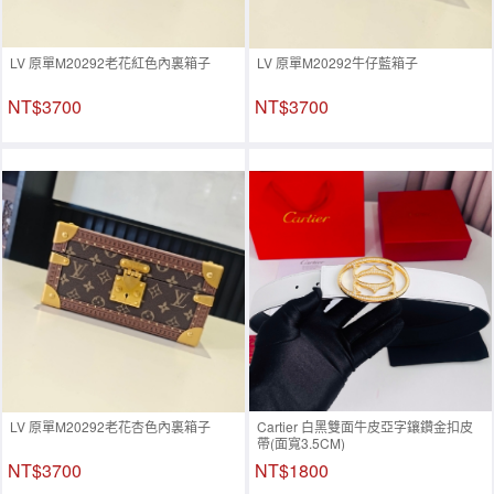
LV 原單M20292老花紅色內裏箱子
LV 原單M20292牛仔藍箱子
NT$3700
NT$3700
LV 原單M20292老花杏色內裏箱子
Cartier 白黑雙面牛皮亞字鑲鑽金扣皮
帶(面寬3.5CM)
NT$3700
NT$1800