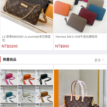
LV 原單M83008 Liv pochette老花晚宴
Hermes Silk’in 508牛皮拉鍊短夾
包
NT$3200
NT$900
熱賣商品
更多